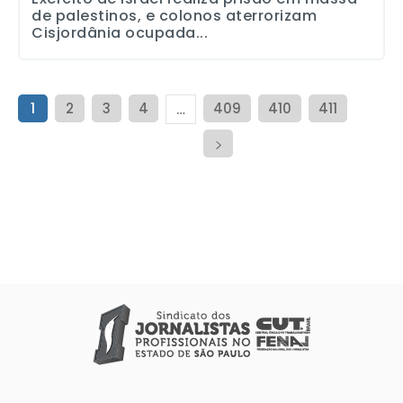
de palestinos, e colonos aterrorizam
Cisjordânia ocupada...
1
2
3
4
409
410
411
…