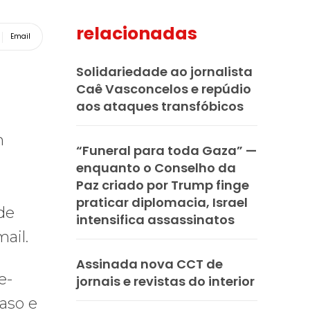
relacionadas
Email
Solidariedade ao jornalista
Caê Vasconcelos e repúdio
aos ataques transfóbicos
m
“Funeral para toda Gaza” —
enquanto o Conselho da
Paz criado por Trump finge
praticar diplomacia, Israel
de
intensifica assassinatos
ail.
Assinada nova CCT de
e-
jornais e revistas do interior
aso e