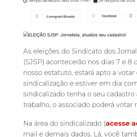
tempo de leitura:
Less than 1
min.
26 de julho de 2024
Facebook
Compartilhado
As eleições do Sindicato dos Jornal
(SJSP) acontecerão nos dias 7 e 8 
nosso estatuto, estará apto a vo
sindicalização e estiver em dia c
sindicalizado tenha o seu cadastro 
trabalho, o associado poderá vota
Na área do sindicalizado (
acesse a
mail e demais dados. Lá, você ta