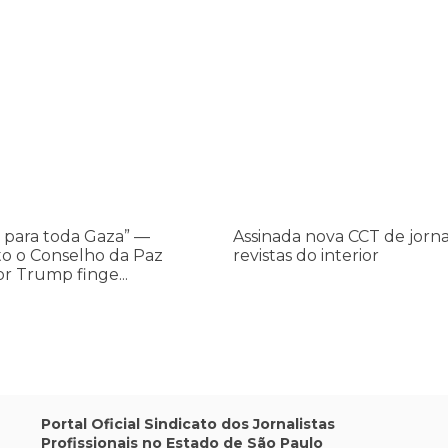
os ataques transfóbicos
ara toda Gaza” — enquanto o Conselho da Paz criado por Trump finge 
Assinada nova CCT de jornais e re
Assinada
nova
CCT
de
jornais
e
revistas
do
 para toda Gaza” —
Assinada nova CCT de jorna
interior
o o Conselho da Paz
revistas do interior
or Trump finge...
,
Portal Oficial Sindicato dos Jornalistas
Profissionais no Estado de São Paulo
os