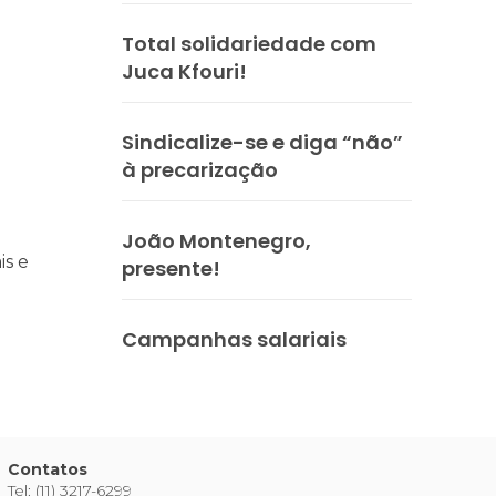
Total solidariedade com
Juca Kfouri!
praticar diplomacia, Israel intensifica assassinatos
vistas do interior
Sindicalize-se e diga “não”
à precarização
João Montenegro,
is e
presente!
Campanhas salariais
Contatos
Tel: (11) 3217-6299