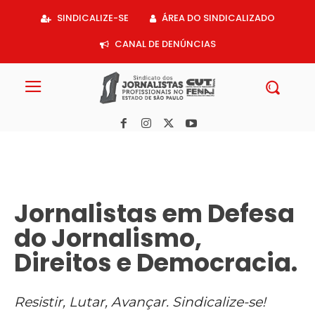
Acessar
SINDICALIZE-SE
ÁREA DO SINDICALIZADO
o
conteúdo
CANAL DE DENÚNCIAS
Jornalistas em Defesa
do Jornalismo,
Direitos e Democracia.
Resistir, Lutar, Avançar. Sindicalize-se!