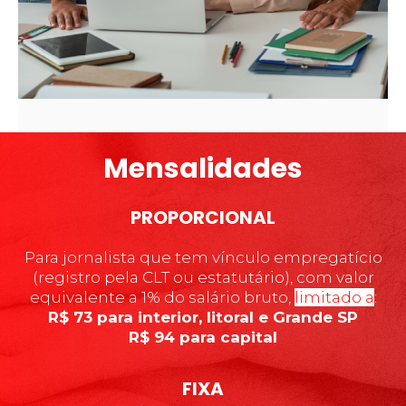
Mensalidades
PROPORCIONAL
Para jornalista que tem vínculo empregatício
(registro pela CLT ou estatutário), com valor
equivalente a 1% do salário bruto,
limitado a
:
R$ 73 para interior, litoral e Grande SP
R$ 94 para capital
FIXA