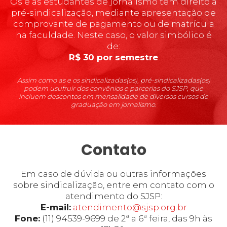
Os e as estudantes de jornalismo têm direito à
pré-sindicalização, mediante apresentação de
comprovante de pagamento ou de matrícula
na faculdade. Neste caso, o valor simbólico é
de:
R$ 30 por semestre
Assim como as e os sindicalizadas(os), pré-sindicalizadas(os)
podem usufruir dos convênios e parcerias do SJSP, que
incluem descontos em mensalidade de diversos cursos de
graduação em jornalismo.
Contato
Em caso de dúvida ou outras informações
sobre sindicalização, entre em contato com o
atendimento do SJSP:
E-mail:
atendimento@sjsp.org.br
Fone:
(11) 94539-9699 de 2ª a 6ª feira, das 9h às