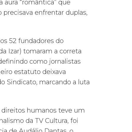
da aura “romântica” que
o precisava enfrentar duplas,
, os 52 fundadores do
da Izar) tomaram a correta
 definindo como jornalistas
meiro estatuto deixava
do Sindicato, marcando a luta
s direitos humanos teve um
alismo da TV Cultura, foi
cia de Audálio Dantas, o