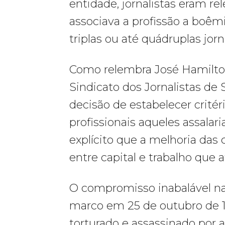
entidade, jornalistas eram r
associava a profissão a boêmi
triplas ou até quádruplas jorn
Como relembra José Hamilton R
Sindicato dos Jornalistas de
decisão de estabelecer critér
profissionais aqueles assalar
explícito que a melhoria das 
entre capital e trabalho que 
O compromisso inabalável na
marco em 25 de outubro de 19
torturado e assassinado por a