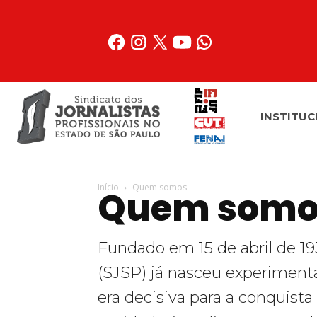
Acessar
o
conteúdo
INSTITUC
Início
Quem somos
Quem somo
Fundado em 15 de abril de 193
(SJSP) já nasceu experimenta
era decisiva para a conquista