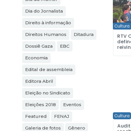
Dia do Jornalista
Direito à informação
Cultura
Direitos Humanos
Ditadura
RTV C
defin
Dossiê Gaza
EBC
reivi
Economia
Edital de assembleia
Auditório
Editora Abril
Eleição no Sindicato
Eleições 2018
Eventos
Cultura
Featured
FENAJ
Audit
Galeria de fotos
Gênero