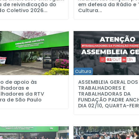
 de reivindicação do
em defesa da Rádio e 
o Coletivo 2026...
Cultura...
apoio às trabalhadoras e trabalhadores da RTV Cultura de São Pau
ASSEMBLEIA GERAL DOS TRABA
Cultura
o de apoio às
ASSEMBLEIA GERAL DOS
lhadoras e
TRABALHADORES E
alhadores da RTV
TRABALHADORAS DA
ra de São Paulo
FUNDAÇÃO PADRE ANCH
DIA 02/10, QUARTA-FEIRA
ra: Assembleia define pauta de reivindicações
Demissões em massa na TV Cult