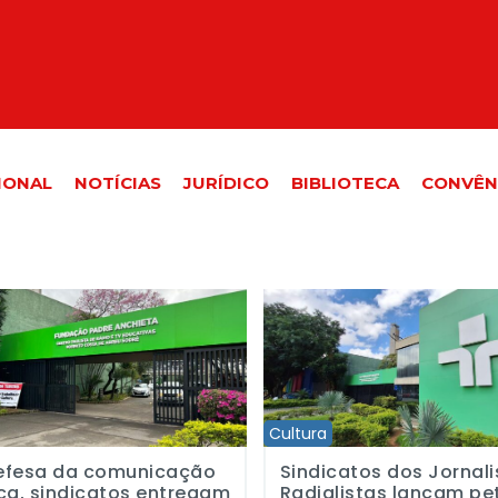
IONAL
NOTÍCIAS
JURÍDICO
BIBLIOTECA
CONVÊN
 da comunicação pública, sindicatos entregam pauta de reivindica
Sindicatos dos Jornalistas e Ra
Cultura
efesa da comunicação
Sindicatos dos Jornali
ca, sindicatos entregam
Radialistas lançam pe