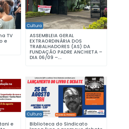
Cultura
na TV
ASSEMBLEIA GERAL
o e
EXTRAORDINÁRIA DOS
TRABALHADORES (AS) DA
FUNDAÇÃO PADRE ANCHIETA –
DIA 06/09 –...
e Camila Martins
editoras realizam evento Encontro com Livros com tema o “Trotsky em 
Biblioteca do Sindicato lança livro e promove debate so
Cultura
tani e
Biblioteca do Sindicato