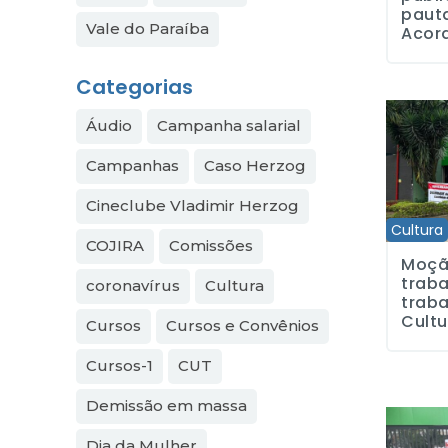
pauta
Vale do Paraíba
Acord
Categorias
Moção de 
Áudio
Campanha salarial
Campanhas
Caso Herzog
Cineclube Vladimir Herzog
Cultura
COJIRA
Comissões
Moçã
traba
coronavírus
Cultura
trab
Cultu
Cursos
Cursos e Convênios
Cursos-1
CUT
Demissão em massa
RTV Cultu
Dia da Mulher