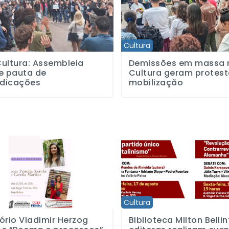
Cultura
ultura: Assembleia
Demissões em massa 
e pauta de
Cultura geram protest
ndicações
mobilização
 Vladimir Herzog recebe “Poema e processos” com e Priscila Kerche 
Biblioteca Milton Bellintani e 
Cultura
ório Vladimir Herzog
Biblioteca Milton Bellin