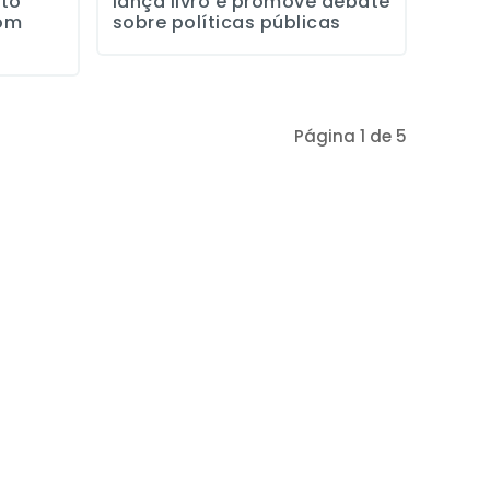
nto
lança livro e promove debate
com
sobre políticas públicas
Página 1 de 5