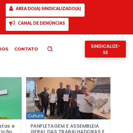
ÁREA DO(A) SINDICALIZADO(A)
CANAL DE DENÚNCIAS
SINDICALIZE-
IOS
CONTATO
Pesquisar
SE
ção do Acordo Coletivo 2026 da Fundação Padre Anchieta com reivi
dialistas lançam petição em defesa da Rádio e TV Cultura e Jazz Sinf
PANFLETAGEM E ASSEMBLEIA GERAL DAS TRABALHAD
Cultura
stas e
PANFLETAGEM E ASSEMBLEIA
tição
GERAL DAS TRABALHADORAS E