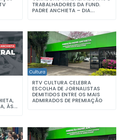
TV
TRABALHADORES DA FUND.
PADRE ANCHIETA – DIA...
lo
LHADORES E TRABALHADORAS DA FUNDAÇÃO PADRE ANCHIETA, DI
RTV CULTURA CELEBRA ESCOLHA DE JORNALISTAS 
Cultura
RTV CULTURA CELEBRA
ESCOLHA DE JORNALISTAS
DEMITIDOS ENTRE OS MAIS
IETA,
ADMIRADOS DE PREMIAÇÃO
, ÀS...
ura geram protesto e mobilização
ASSEMBLEIA GERAL EXTRAORDINÁRIA DOS TRABALHA