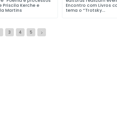
be “Poema e processos”
editoras realizam eve
 Priscila Kerche e
Encontro com Livros 
a Martins
tema o “Trotsky...
3
4
5