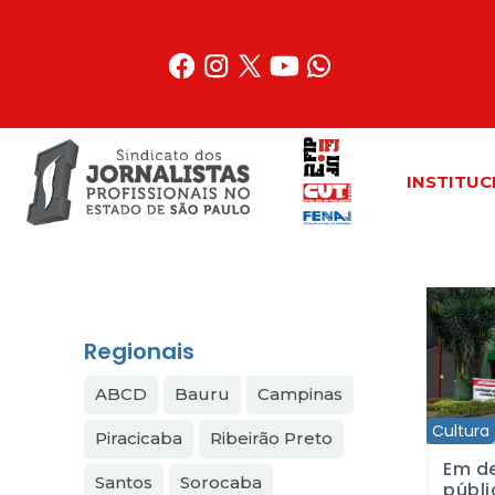
Acessar
o
conteúdo
INSTITUC
Em defesa
Regionais
ABCD
Bauru
Campinas
Cultura
Piracicaba
Ribeirão Preto
Em d
Santos
Sorocaba
públi