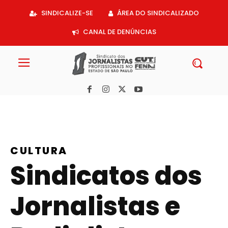
Acessar
SINDICALIZE-SE
ÁREA DO SINDICALIZADO
o
conteúdo
CANAL DE DENÚNCIAS
CULTURA
Sindicatos dos
Jornalistas e