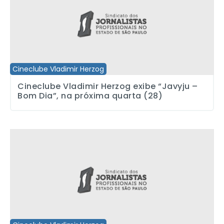
Cineclube Vladimir Herzog
Cineclube Vladimir Herzog exibe “Javyju –
Bom Dia”, na próxima quarta (28)
Cineclube Vladimir Herzog exibe Filmefobia com a presença de 