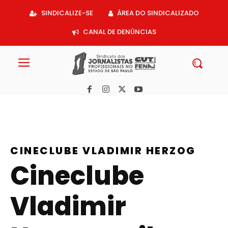
Acessar
SINDICALIZE-SE
ÁREA DO SINDICALIZADO
o
conteúdo
CANAL DE DENÚNCIAS
CINECLUBE VLADIMIR HERZOG
Cineclube
Vladimir