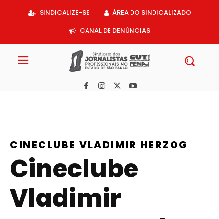
Acessar
SINDICALIZE-SE
ÁREA DO SINDICALIZADO
o
conteúdo
CANAL DE DENÚNCIAS
CINECLUBE VLADIMIR HERZOG
Cineclube
Vladimir