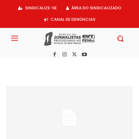
Acessar
SINDICALIZE-SE
ÁREA DO SINDICALIZADO
o
conteúdo
CANAL DE DENÚNCIAS
Twitter: O acordo de Elon Musk é uma má notícia para a liberdade