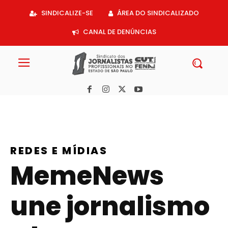
Acessar
SINDICALIZE-SE
ÁREA DO SINDICALIZADO
o
conteúdo
CANAL DE DENÚNCIAS
REDES E MÍDIAS
MemeNews
une jornalismo