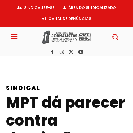
Acessar
SINDICALIZE-SE
ÁREA DO SINDICALIZADO
o
conteúdo
CANAL DE DENÚNCIAS
SINDICAL
MPT dá parecer
contra