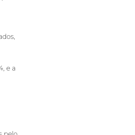
ados,
, e a
s pelo