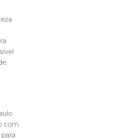
reza
ra
sível
de
aulo
to com
 para