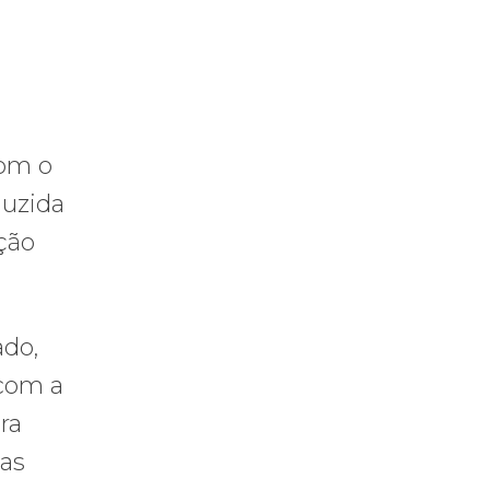
com o
duzida
ação
ado,
 com a
ra
sas