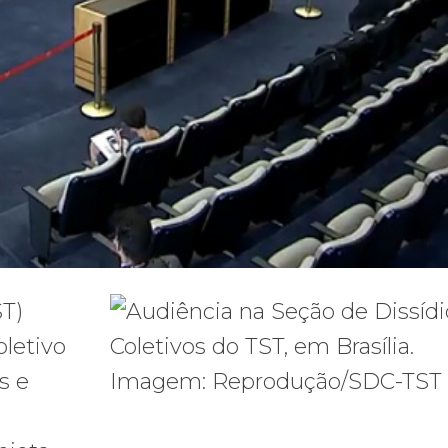
ST)
oletivo
s e