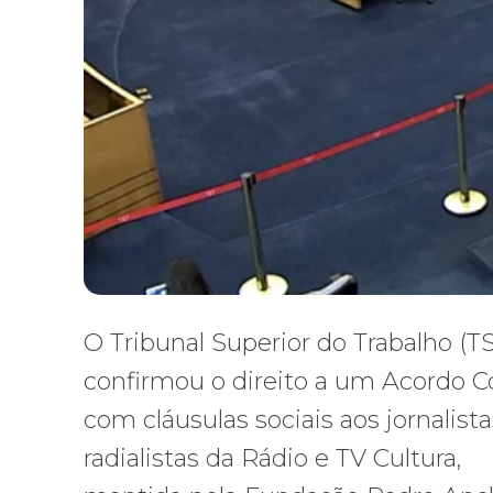
O Tribunal Superior do Trabalho (T
confirmou o direito a um Acordo C
com cláusulas sociais aos jornalista
radialistas da Rádio e TV Cultura,