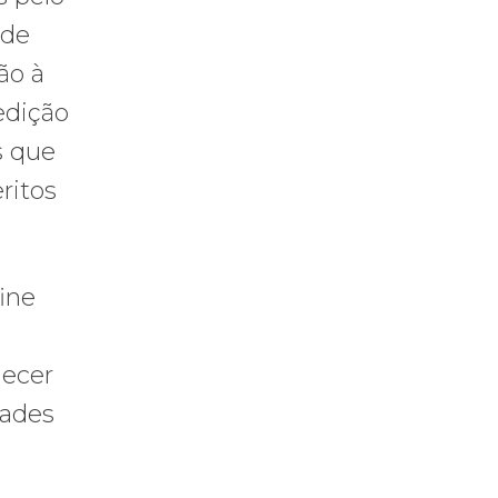
 de
ão à
edição
s que
ritos
ine
necer
dades