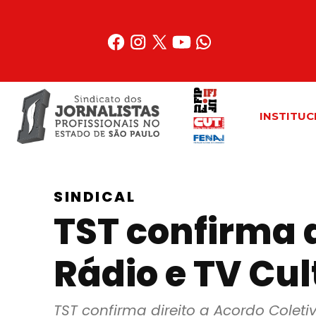
Acessar
o
conteúdo
INSTITUC
SINDICAL
TST confirma d
Rádio e TV Cul
TST confirma direito a Acordo Coleti