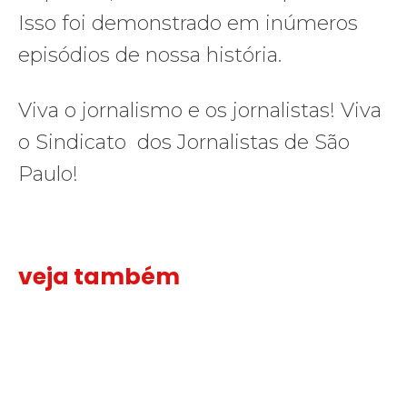
Isso foi demonstrado em inúmeros
episódios de nossa história.
Viva o jornalismo e os jornalistas! Viva
o Sindicato dos Jornalistas de São
Paulo!
veja também
Sindicato leva reivindicações à TV TEM, denunciada de cometer i
Sindicato
leva
reivindicações
à
TV