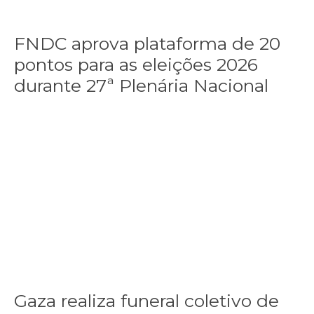
2026
durante
27ª
FNDC aprova plataforma de 20
Plenária
pontos para as eleições 2026
Nacional
durante 27ª Plenária Nacional
Gaza realiza funeral coletivo de 112 pessoas assassinadas por I
Gaza
realiza
funeral
coletivo
de
112
pessoas
assassinadas
por
Israel
em
2023,
Gaza realiza funeral coletivo de
num