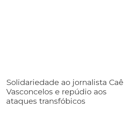
Solidariedade ao jornalista Caê Vasconcelos e repúdio aos ataque
Solidariedade ao jornalista Caê
Vasconcelos e repúdio aos
ataques transfóbicos
“Funeral para toda Gaza” — enquanto o Conselho da Paz criado por