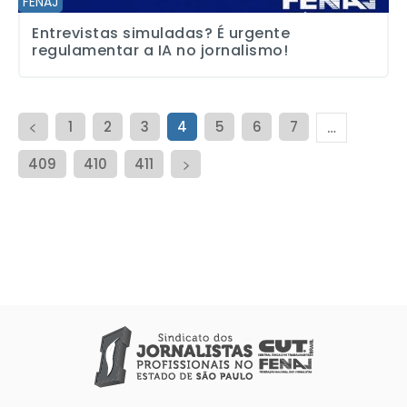
FENAJ
Entrevistas simuladas? É urgente
regulamentar a IA no jornalismo!
1
2
3
4
5
6
7
…
409
410
411