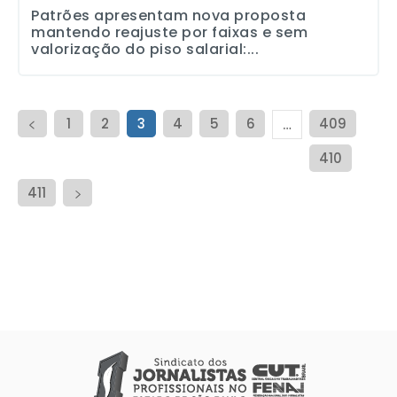
Patrões apresentam nova proposta
mantendo reajuste por faixas e sem
valorização do piso salarial:...
1
2
3
4
5
6
409
…
410
411