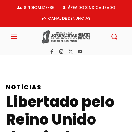
Acessar
SINDICALIZE-SE
ÁREA DO SINDICALIZADO
o
conteúdo
CANAL DE DENÚNCIAS
NOTÍCIAS
Libertado pelo
Reino Unido