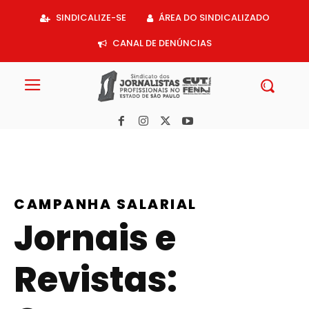
Acessar
SINDICALIZE-SE
ÁREA DO SINDICALIZADO
o
conteúdo
CANAL DE DENÚNCIAS
CAMPANHA SALARIAL
Jornais e
Revistas: