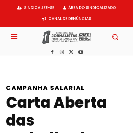
Acessar
SINDICALIZE-SE
ÁREA DO SINDICALIZADO
o
conteúdo
CANAL DE DENÚNCIAS
CAMPANHA SALARIAL
Carta Aberta
das