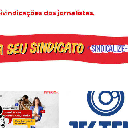
ivindicações dos jornalistas.
iado por Trump finge praticar diplomacia, Israel intensifica assass
ova CCT de jornais e revistas do interior
Sindicato leva reivindicações à