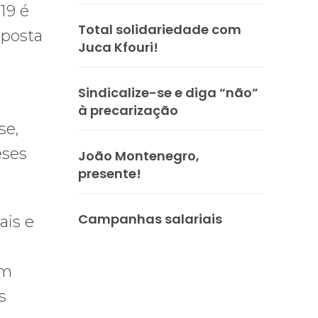
19 é
Total solidariedade com
oposta
Juca Kfouri!
Sindicalize-se e diga “não”
à precarização
se,
eses
João Montenegro,
presente!
Campanhas salariais
ais e
am
s