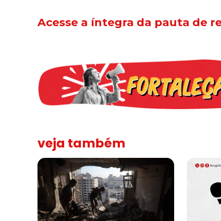
Acesse a íntegra da pauta de re
veja também
“Funeral para toda Gaza” — enquanto o Conselho da Paz cr
Assinada n