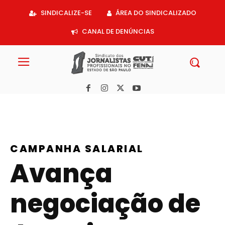
Acessar
SINDICALIZE-SE
ÁREA DO SINDICALIZADO
o
conteúdo
CANAL DE DENÚNCIAS
CAMPANHA SALARIAL
Avança
negociação de