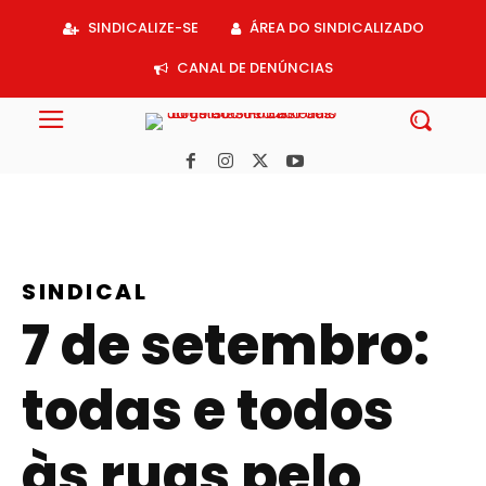
Acessar
SINDICALIZE-SE
ÁREA DO SINDICALIZADO
o
conteúdo
CANAL DE DENÚNCIAS
SINDICAL
7 de setembro:
todas e todos
às ruas pelo