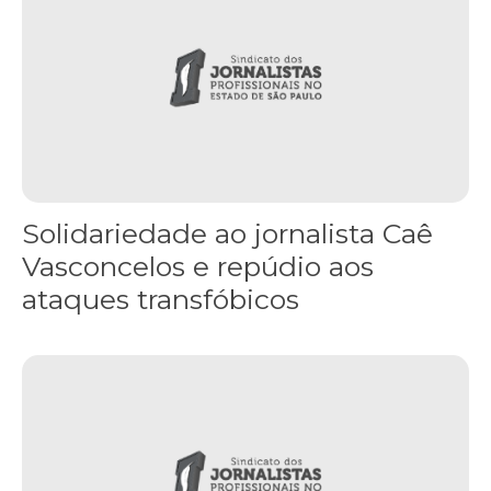
Solidariedade ao jornalista Caê
Vasconcelos e repúdio aos
ataques transfóbicos
“Funeral para toda Gaza” — enquanto o Conselho da Paz criado por