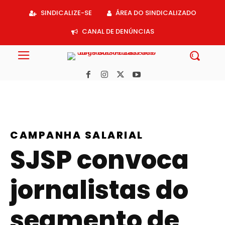
Acessar
SINDICALIZE-SE
ÁREA DO SINDICALIZADO
o
conteúdo
CANAL DE DENÚNCIAS
CAMPANHA SALARIAL
SJSP convoca
jornalistas do
segmento de