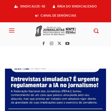
Acessar
SINDICALIZE-SE
ÁREA DO SINDICALIZADO
o
conteúdo
CANAL DE DENÚNCIAS
Entrevistas simuladas? É urgente regulamentar a IA no jornalismo!