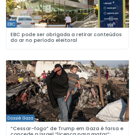
EBC
EBC pode ser obrigada a retirar conteúdos
do ar no período eleitoral
“Cessar-fogo” de Trump em Gaza é farsa e concede a Israel “lice
Dossiê Gaza
“Cessar-fogo” de Trump em Gaza é farsa e
concede a Israel “licença para matar”;...