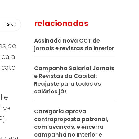
relacionadas
Email
Assinada nova CCT de
tas do
jornais e revistas do interior
 para
icato
Campanha Salarial Jornais
e Revistas da Capital:
Reajuste para todos os
salários já!
l e
tiva
Categoria aprova
P).
contraproposta patronal,
com avanços, e encerra
campanha no Interior e
a para