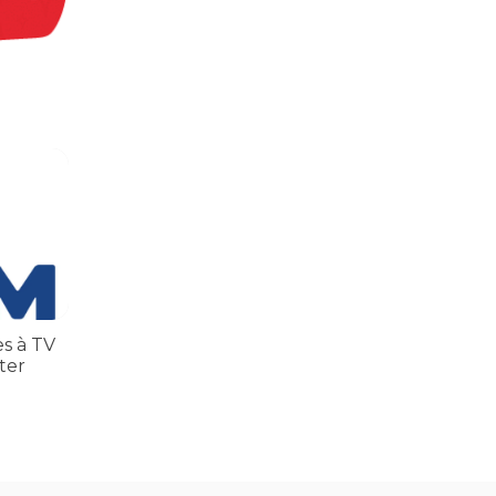
inatos
 TV TEM, denunciada de cometer irregularidades
es à TV
ter