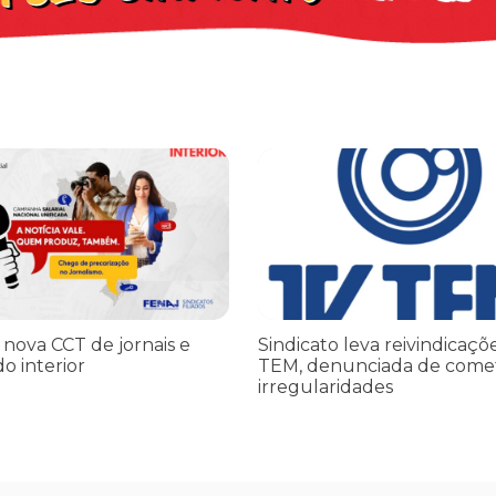
iado por Trump finge praticar diplomacia, Israel intensifica assass
ova CCT de jornais e revistas do interior
Sindicato leva reivindicações à
 nova CCT de jornais e
Sindicato leva reivindicaçõ
do interior
TEM, denunciada de come
irregularidades