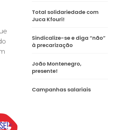
Total solidariedade com
Juca Kfouri!
gue
Sindicalize-se e diga “não”
do
à precarização
em
João Montenegro,
presente!
Campanhas salariais