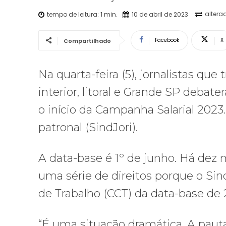
altera
tempo de leitura:
1
min.
10 de abril de 2023
Facebook
X
Compartilhado
Na quarta-feira (5), jornalistas qu
interior, litoral e Grande SP debat
o início da Campanha Salarial 202
patronal (SindJori).
A data-base é 1º de junho. Há dez m
uma série de direitos porque o Sin
de Trabalho (CCT) da data-base de 
“É uma situação dramática. A paut