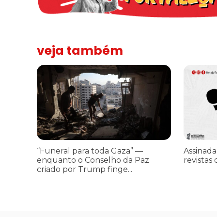
veja também
“Funeral para toda Gaza” — enquanto o Conselho da Paz cr
Assinada n
“Funeral para toda Gaza” —
Assinada
enquanto o Conselho da Paz
revistas 
criado por Trump finge...