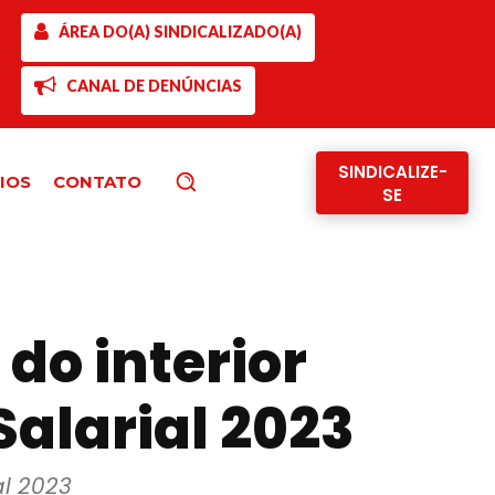
ÁREA DO(A) SINDICALIZADO(A)
CANAL DE DENÚNCIAS
SINDICALIZE-
IOS
CONTATO
Pesquisar
SE
 do interior
larial 2023
al 2023