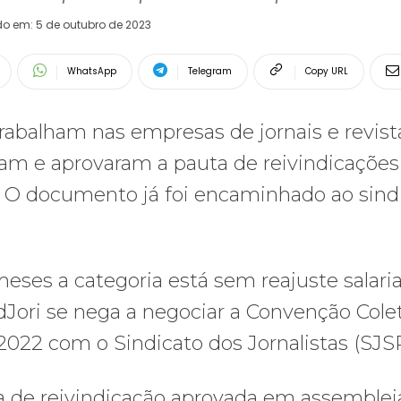
do em:
5 de outubro de 2023
WhatsApp
Telegram
Copy URL
e trabalham nas empresas de jornais e revis
eram e aprovaram a pauta de reivindicações
3. O documento já foi encaminhado ao sind
eses a categoria está sem reajuste salaria
dJori se nega a negociar a Convenção Cole
2022 com o Sindicato dos Jornalistas (SJS
a de reivindicação aprovada em assemblei