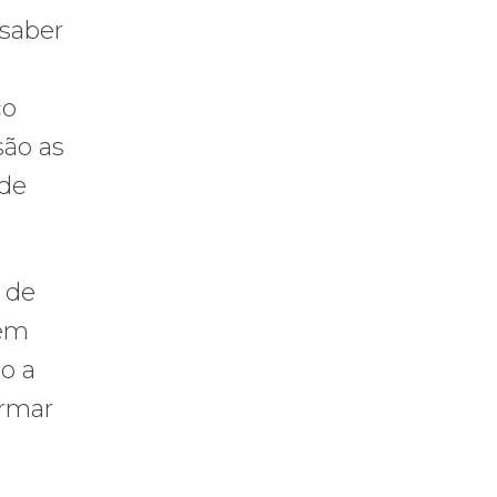
 saber
ço
são as
 de
 de
vem
do a
irmar