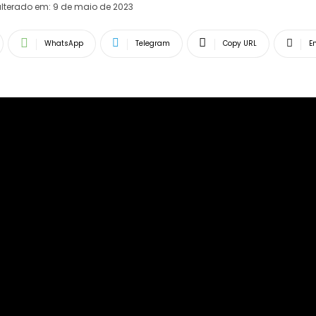
lterado em:
9 de maio de 2023
WhatsApp
Telegram
Copy URL
E