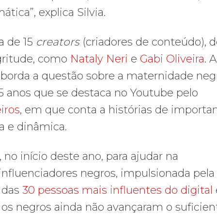
ica”, explica Silvia.
a de 15
creators
(criadores de conteúdo), 
gritude, como
Nataly Neri
e
Gabi Oliveira
. 
borda a questão sobre a maternidade negr
15 anos que se destaca no Youtube pelo
iros
, em que conta a histórias de importa
a e dinâmica.
 no início deste ano, para ajudar na
e influenciadores negros, impulsionada pela
 das
30 pessoas mais influentes do digital
a, os negros ainda não avançaram o suficien