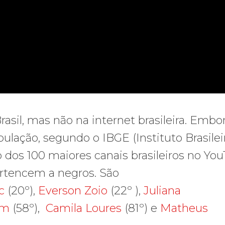
asil, mas não na internet brasileira. Embo
ulação, segundo o IBGE (Instituto Brasilei
to dos 100 maiores canais brasileiros no Yo
ertencem a negros. São
c
(20º),
Everson Zoio
(22º ),
Juliana
im
(58º),
Camila Loures
(81º) e
Matheus