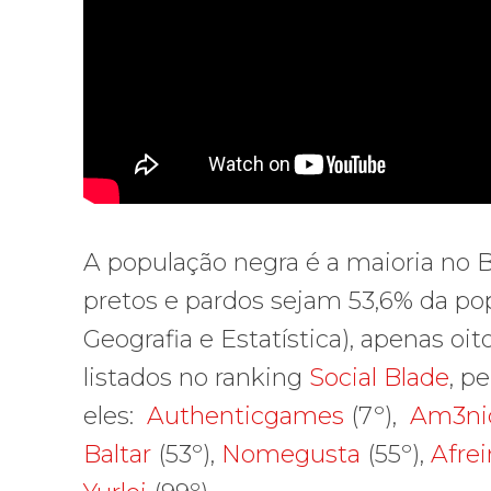
A população negra é a maioria no Br
pretos e pardos sejam 53,6% da pop
Geografia e Estatística), apenas oi
listados no ranking
Social Blade
, p
eles:
Authenticgames
(7º),
Am3ni
Baltar
(53º),
Nomegusta
(55º),
Afre