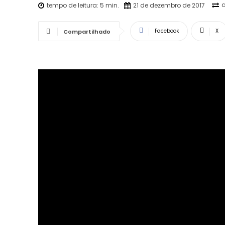
a
tempo de leitura:
5
min.
21 de dezembro de 2017
Facebook
X
Compartilhado