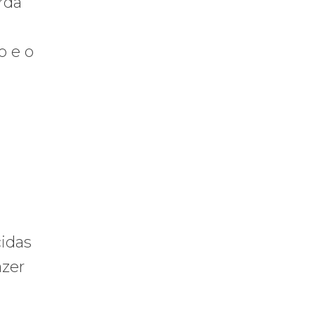
rda
o e o
idas
azer