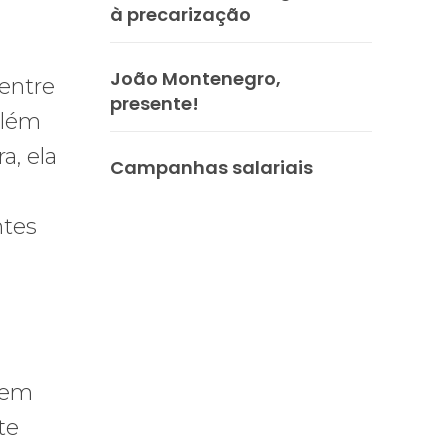
à precarização
João Montenegro,
dentre
presente!
Além
a, ela
Campanhas salariais
ntes
em
te