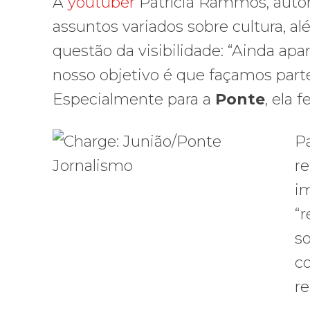
A
youtuber
Patrícia Rammos, auto
assuntos variados sobre cultura, al
questão da visibilidade: “Ainda a
nosso objetivo é que façamos parte
Especialmente para a
Ponte
, ela 
P
re
im
“r
s
co
re