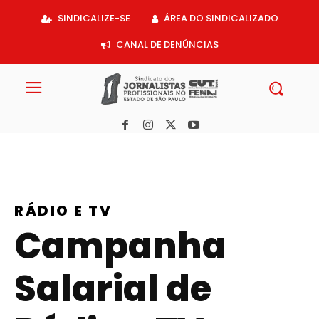
Acessar
SINDICALIZE-SE
ÁREA DO SINDICALIZADO
o
conteúdo
CANAL DE DENÚNCIAS
RÁDIO E TV
Campanha
Salarial de