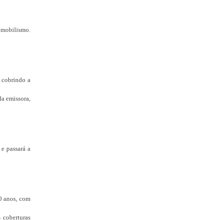
omobilismo.
 cobrindo a
da emissora,
, e passará a
0 anos, com
s coberturas