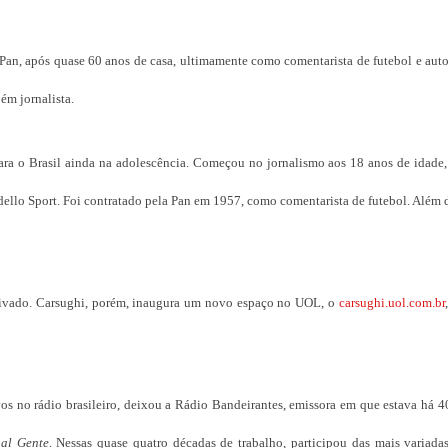
Pan, após quase 60 anos de casa, ultimamente como comentarista de futebol e aut
ém jornalista.
ara o Brasil ainda na adolescência. Começou no jornalismo aos 18 anos de idade,
dello Sport. Foi contratado pela Pan em 1957, como comentarista de futebol. Além 
ivado. Carsughi, porém, inaugura um novo espaço no UOL, o
carsughi.uol.com.br
os no rádio brasileiro,
deixou a Rádio Bandeirantes, emissora em que estava há 4
nal Gente
. Nessas quase quatro décadas de trabalho, participou das mais variada