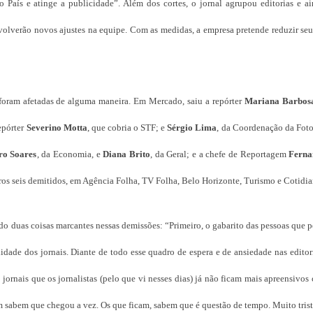
o País e atinge a publicidade”. Além dos cortes, o jornal agrupou editorias e a
olverão novos ajustes na equipe. Com as medidas, a empresa pretende reduzir seu
 foram afetadas de alguma maneira. Em Mercado, saiu a repórter
Mariana Barbos
repórter
Severino Motta
, que cobria o STF; e
Sérgio Lima
, da Coordenação da Foto
ro Soares
, da Economia, e
Diana Brito
, da Geral; e a chefe de Reportagem
Ferna
ros seis demitidos, em Agência Folha, TV Folha, Belo Horizonte, Turismo e Cotidia
vado duas coisas marcantes nessas demissões: “Primeiro, o gabarito das pessoas que 
lidade dos jornais. Diante de todo esse quadro de espera e de ansiedade nas editor
 jornais que os jornalistas (pelo que vi nesses dias) já não ficam mais apreensivos
 sabem que chegou a vez. Os que ficam, sabem que é questão de tempo. Muito trist