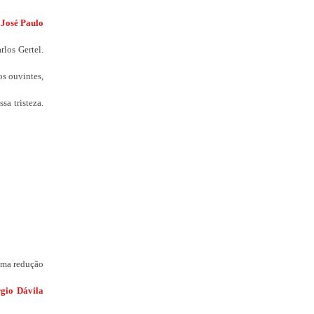
,
José Paulo
los Gertel.
os ouvintes,
sa tristeza.
uma redução
rgio Dávila