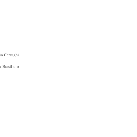
io Carsughi
 Brasil e o