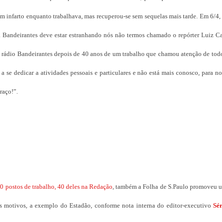
 um infarto enquanto trabalhava, mas recuperou-se sem sequelas mais tarde. Em 6/4
Bandeirantes deve estar estranhando nós não termos chamado o repórter Luiz Car
 na rádio Bandeirantes depois de 40 anos de um trabalho que chamou atenção de tod
a se dedicar a atividades pessoais e particulares e não está mais conosco, para nos
raço!”.
0 postos de trabalho, 40 deles na Redação
, também a Folha de S.Paulo promoveu 
Os motivos, a exemplo do Estadão, conforme nota interna do editor-executivo
Sé