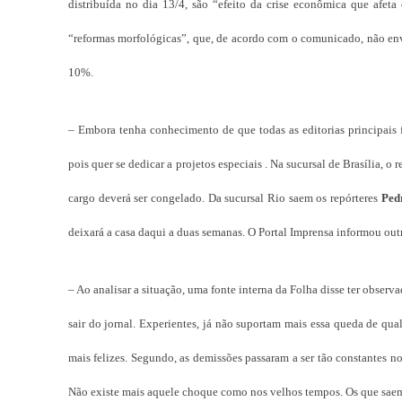
distribuída no dia 13/4, são “efeito da crise econômica que afeta 
“reformas morfológicas”, que, de acordo com o comunicado, não env
10%.
– Embora tenha conhecimento de que todas as editorias principais
pois quer se dedicar a projetos especiais . Na sucursal de Brasília, o 
cargo deverá ser congelado. Da sucursal Rio saem os repórteres
Ped
deixará a casa daqui a duas semanas. O Portal Imprensa informou out
– Ao analisar a situação, uma fonte interna da Folha disse ter obser
sair do jornal. Experientes, já não suportam mais essa queda de qua
mais felizes. Segundo, as demissões passaram a ser tão constantes no
Não existe mais aquele choque como nos velhos tempos. Os que saem