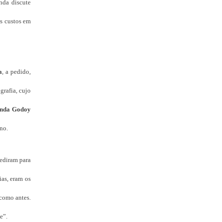
inda discute
s custos em
a
, a pedido,
grafia, cujo
nda Godoy
no.
pediram para
ias, eram os
 como antes.
e”.