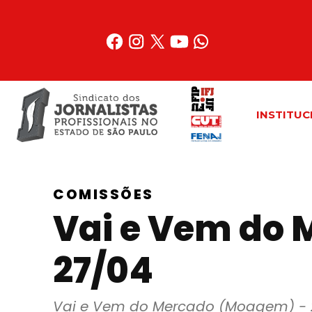
Acessar
o
conteúdo
INSTITUC
COMISSÕES
Vai e Vem do 
27/04
Vai e Vem do Mercado (Moagem) - 