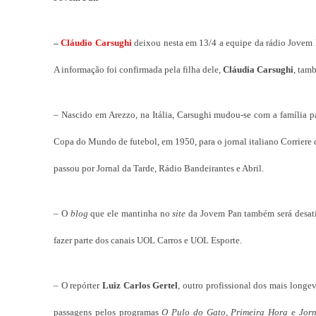
–
Cláudio Carsughi
deixou nesta em 13/4 a equipe da rádio Jovem 
A informação foi confirmada pela filha dele,
Cláudia Carsughi
, tamb
– Nascido em Arezzo, na Itália, Carsughi mudou-se com a família p
Copa do Mundo de futebol, em 1950, para o jornal italiano Corriere 
passou por Jornal da Tarde, Rádio Bandeirantes e Abril.
– O
blog
que ele mantinha no
site
da Jovem Pan também será desat
fazer parte dos canais UOL Carros e UOL Esporte.
– O repórter
Luiz Carlos Gertel
, outro profissional dos mais longev
passagens pelos programas
O Pulo do Gato
,
Primeira Hora
e
Jor