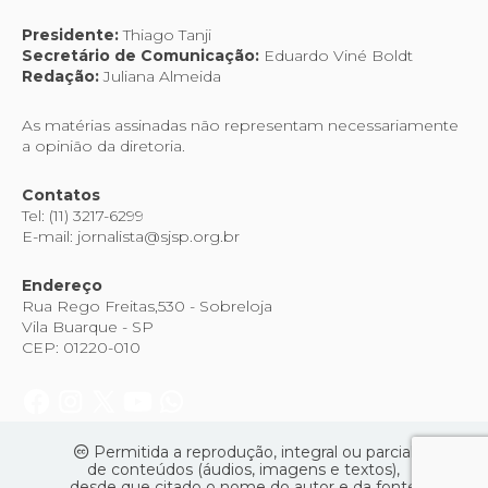
Presidente:
Thiago Tanji
Secretário de Comunicação:
Eduardo Viné Boldt
Redação:
Juliana Almeida
As matérias assinadas não representam necessariamente
a opinião da diretoria.
Contatos
Tel: (11) 3217-6299
E-mail: jornalista@sjsp.org.br
Endereço
Rua Rego Freitas,530 - Sobreloja
Vila Buarque - SP
CEP: 01220-010
Permitida a reprodução, integral ou parcial
de conteúdos (áudios, imagens e textos),
desde que citado o nome do autor e da fonte