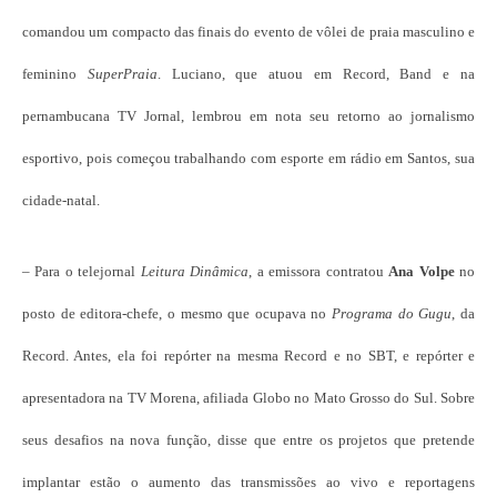
comandou um compacto das finais do evento de vôlei de praia masculino e
feminino
SuperPraia
. Luciano, que atuou em Record, Band e na
pernambucana TV Jornal, lembrou em nota seu retorno ao jornalismo
esportivo, pois começou trabalhando com esporte em rádio em Santos, sua
cidade-natal.
– Para o telejornal
Leitura Dinâmica
, a emissora contratou
Ana Volpe
no
posto de editora-chefe, o mesmo que ocupava no
Programa do Gugu
, da
Record. Antes, ela foi repórter na mesma Record e no SBT, e repórter e
apresentadora na TV Morena, afiliada Globo no Mato Grosso do Sul. Sobre
seus desafios na nova função, disse que entre os projetos que pretende
implantar estão o aumento das transmissões ao vivo e reportagens