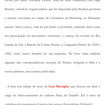
escrita por Anita Leocadia Prestes, filha do líder comunista com Olga
Benário, alemã de origem judaica que foi deportada pela ditadura getulista
e morreu executada no campo de extermínio de Bernburg, na Alemanha
nazista. Anita conta a vida do pai desde a juventude, narrando fatos como
sua participação no movimento tenentista, o começo do levante no Rio
Grande do Sul, a Marcha da Coluna Prestes, a Campanha Prestes de 1936 e
1945, entre outros detalhes de sua trajetória. No livro estão também
algumas das correspondências extensas de Prestes, dirigidas à filha e a
outros parentes, nunca antes publicadas.
– A obra tem edição de texto de
Ivan Marsiglia
, que deixou em abril o
cargo de editor-assistente do caderno Aliás, do Estadão. Ele é autor da
coletânea de reportagens
A poeira dos outros
(Arquipélago Editorial).