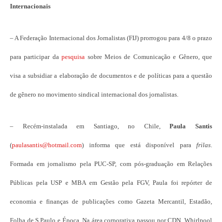
Internacionais
– A Federação Internacional dos Jornalistas (FIJ) prorrogou para 4/8 o prazo
para participar da
pesquisa
sobre Meios de Comunicação e Gênero, que
visa a subsidiar a elaboração de documentos e de políticas para a questão
de gênero no movimento sindical internacional dos jornalistas.
– Recém-instalada em Santiago, no Chile,
Paula Santis
(
paulasantis@hotmail.com
) informa que está disponível para
frilas
.
Formada em jornalismo pela PUC-SP, com pós-graduação em Relações
Públicas pela USP e MBA em Gestão pela FGV, Paula foi repórter de
economia e finanças de publicações como Gazeta Mercantil, Estadão,
Folha de S.Paulo e Época. Na área corporativa passou por CDN, Whirlpool