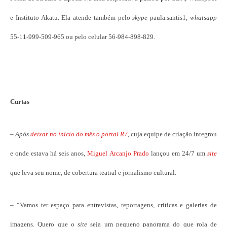
e Instituto Akatu. Ela atende também pelo
skype
paula.santis1,
whatsapp
55-11-999-509-965 ou pelo celular 56-984-898-829.
Curtas
– Após
deixar no início do mês o portal R7
, cuja equipe de criação integrou
e onde estava há seis anos,
Miguel Arcanjo Prado
lançou em 24/7 um
site
que leva seu nome, de cobertura teatral e jornalismo cultural.
– “Vamos ter espaço para entrevistas, reportagens, críticas e galerias de
imagens. Quero que o
site
seja um pequeno panorama do que rola de