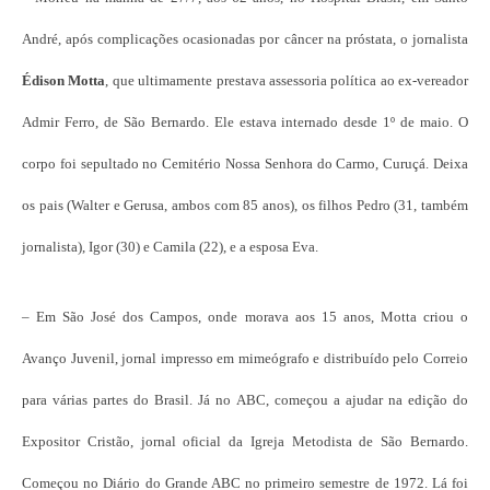
André, após complicações ocasionadas por câncer na próstata, o jornalista
Édison Motta
, que ultimamente prestava assessoria política ao ex-vereador
Admir Ferro, de São Bernardo. Ele estava internado desde 1º de maio. O
corpo foi sepultado no Cemitério Nossa Senhora do Carmo, Curuçá. Deixa
os pais (Walter e Gerusa, ambos com 85 anos), os filhos Pedro (31, também
jornalista), Igor (30) e Camila (22), e a esposa Eva.
– Em São José dos Campos, onde morava aos 15 anos, Motta criou o
Avanço Juvenil, jornal impresso em mimeógrafo e distribuído pelo Correio
para várias partes do Brasil. Já no ABC, começou a ajudar na edição do
Expositor Cristão, jornal oficial da Igreja Metodista de São Bernardo.
Começou no Diário do Grande ABC no primeiro semestre de 1972. Lá foi