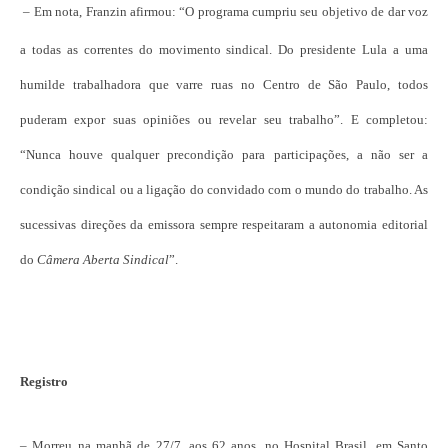
– Em nota, Franzin afirmou: “O programa cumpriu seu objetivo de dar voz
a todas as correntes do movimento sindical. Do presidente Lula a uma
humilde trabalhadora que varre ruas no Centro de São Paulo, todos
puderam expor suas opiniões ou revelar seu trabalho”. E completou:
“Nunca houve qualquer precondição para participações, a não ser a
condição sindical ou a ligação do convidado com o mundo do trabalho. As
sucessivas direções da emissora sempre respeitaram a autonomia editorial
do
Câmera Aberta Sindical
”.
Registro
– Morreu na manhã de 27/7, aos 62 anos, no Hospital Brasil, em Santo