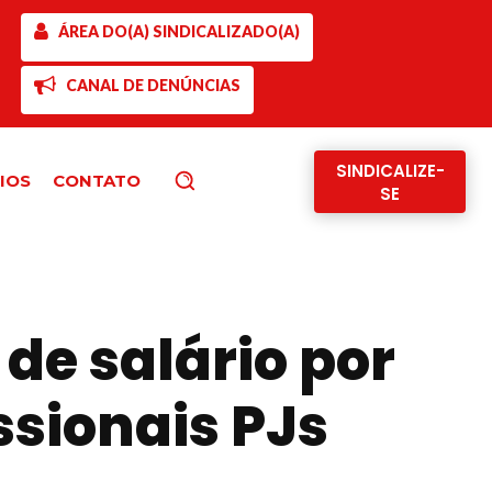
ÁREA DO(A) SINDICALIZADO(A)
CANAL DE DENÚNCIAS
SINDICALIZE-
IOS
CONTATO
Pesquisar
SE
de salário por
sionais PJs