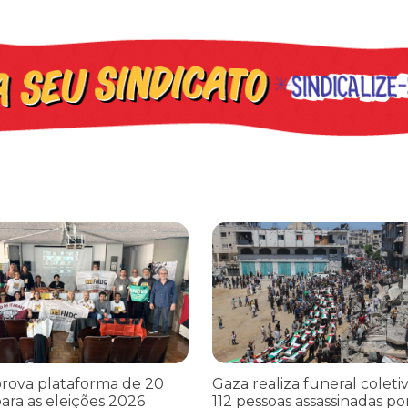
cometer irregularidades
a plataforma de 20 pontos para as eleições 2026 durante 27ª Plená
Gaza realiza funeral coletivo de
rova plataforma de 20
Gaza realiza funeral coleti
ara as eleições 2026
112 pessoas assassinadas por