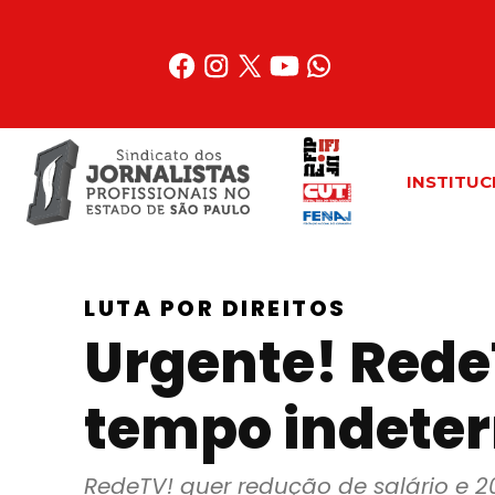
Acessar
o
conteúdo
INSTITUC
LUTA POR DIREITOS
Urgente! Rede
tempo indeter
RedeTV! quer redução de salário e 20