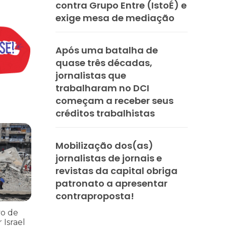
contra Grupo Entre (IstoÉ) e
exige mesa de mediação
Após uma batalha de
quase três décadas,
jornalistas que
trabalharam no DCI
começam a receber seus
créditos trabalhistas
ria Nacional
 112 pessoas assassinadas por Israel em 2023, num único ataque aér
Mobilização dos(as)
jornalistas de jornais e
revistas da capital obriga
patronato a apresentar
contraproposta!
vo de
 Israel