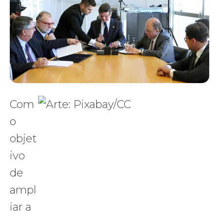
Com
o
objet
ivo
de
ampl
iar a