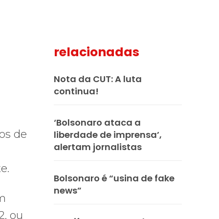
relacionadas
mail
Nota da CUT: A luta
continua!
‘Bolsonaro ataca a
sos de
liberdade de imprensa’,
alertam jornalistas
e.
Bolsonaro é “usina de fake
news”
um
2, ou