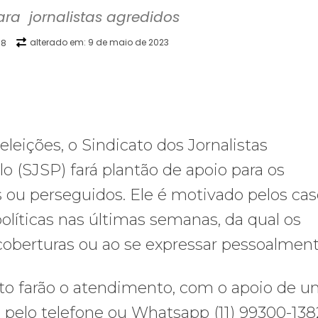
ra  jornalistas agredidos
alterado em:
9 de maio de 2023
18
WhatsApp
Telegram
Copy URL
E
leições, o Sindicato dos Jornalistas
o (SJSP) fará plantão de apoio para os
 ou perseguidos. Ele é motivado pelos ca
olíticas nas últimas semanas, da qual os
coberturas ou ao se expressar pessoalment
cato farão o atendimento, com o apoio de 
 pelo telefone ou Whatsapp (11) 99300-138