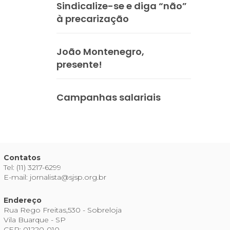
Sindicalize-se e diga “não”
à precarização
João Montenegro,
presente!
Campanhas salariais
Contatos
Tel: (11) 3217-6299
E-mail: jornalista@sjsp.org.br
Endereço
Rua Rego Freitas,530 - Sobreloja
Vila Buarque - SP
CEP: 01220-010