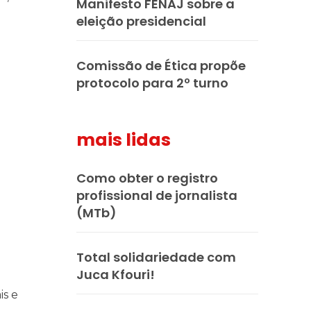
Manifesto FENAJ sobre a
eleição presidencial
Comissão de Ética propõe
protocolo para 2º turno
mais lidas
Como obter o registro
praticar diplomacia, Israel intensifica assassinatos
vistas do interior
profissional de jornalista
(MTb)
Total solidariedade com
Juca Kfouri!
is e