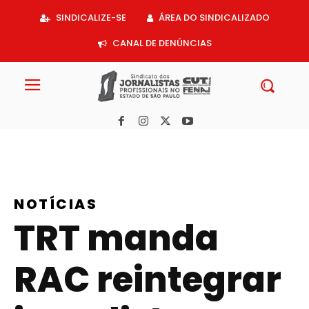
Acessar
SINDICALIZE-SE
ÁREA DO SINDICALIZADO
o
conteúdo
CANAL DE DENÚNCIAS
NOTÍCIAS
TRT manda
RAC reintegrar