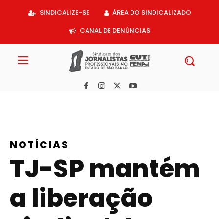
Acessar
SINDICALIZE-SE
ÁREA DO SINDICALIZADO
o
conteúdo
CANAL DE DENÚNCIAS
NOTÍCIAS
TJ-SP mantém
a liberação