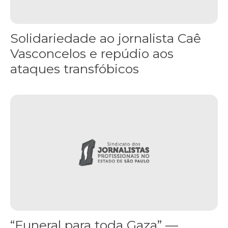
Solidariedade ao jornalista Caê
Vasconcelos e repúdio aos
ataques transfóbicos
“Funeral para toda Gaza” — enquanto o Conselho da Paz criado por
“Funeral para toda Gaza” —