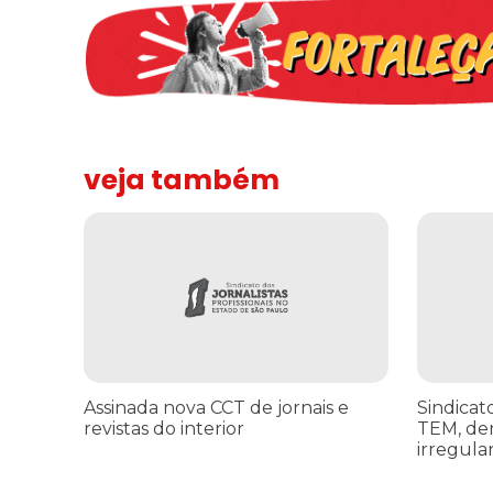
veja também
Assinada nova CCT de jornais e revistas do interior
Sindicato 
Assinada nova CCT de jornais e
Sindicat
revistas do interior
TEM, de
irregula