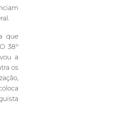
unciam
al.
va que
 O 38º
ovou a
tra os
zação,
coloca
guista