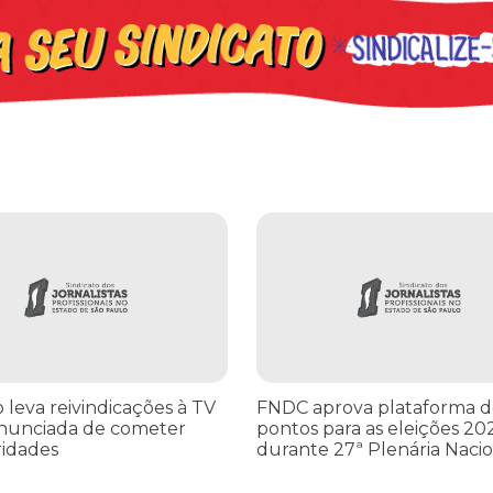
leva reivindicações à TV TEM, denunciada de cometer irregularidade
FNDC aprova plataforma de 20 po
o leva reivindicações à TV
FNDC aprova plataforma d
nunciada de cometer
pontos para as eleições 20
ridades
durante 27ª Plenária Nacio