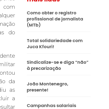
, com
Como obter o registro
lquer
profissional de jornalista
mação
(MTb)
vas do
Total solidariedade com
Juca Kfouri!
idente
Sindicalize-se e diga “não”
ilitar
à precarização
contou
ão da
João Montenegro,
iu as
presente!
luir a
Campanhas salariais
sultar