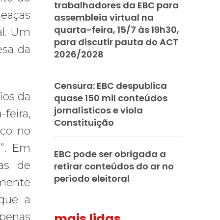
trabalhadores da EBC para
meaças
assembleia virtual na
quarta-feira, 15/7 às 19h30,
al. Um
para discutir pauta do ACT
esa da
2026/2028
Censura: EBC despublica
ios da
quase 150 mil conteúdos
jornalísticos e viola
feira,
Constituição
sco no
s”. Em
EBC pode ser obrigada a
as de
retirar conteúdos do ar no
período eleitoral
smente
 que a
apenas
mais lidas