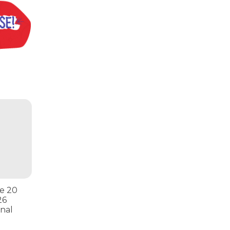
s
ntos para as eleições 2026 durante 27ª Plenária Nacional
e 20
26
nal