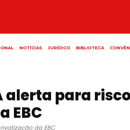
IONAL
NOTÍCIAS
JURÍDICO
BIBLIOTECA
CONVÊN
 alerta para risc
da EBC
privatização da EBC