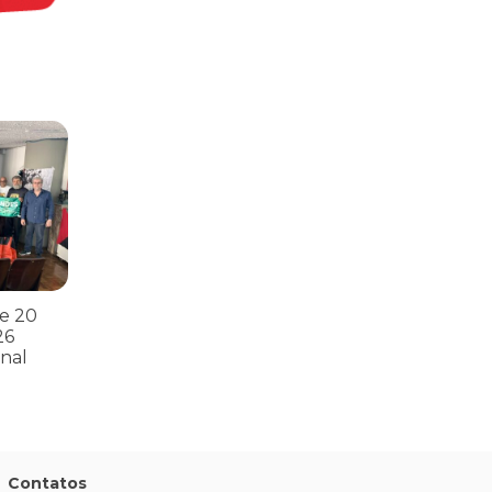
s
ntos para as eleições 2026 durante 27ª Plenária Nacional
e 20
26
nal
Contatos