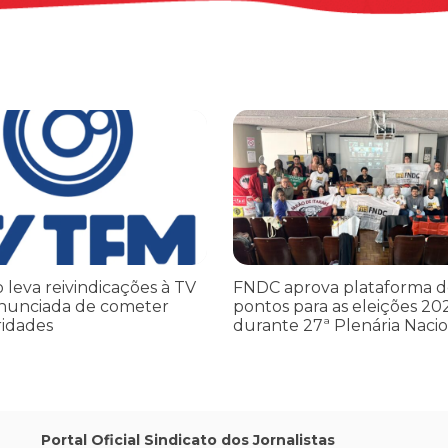
leva reivindicações à TV TEM, denunciada de cometer irregularidade
FNDC aprova plataforma de 20 po
o leva reivindicações à TV
FNDC aprova plataforma d
nunciada de cometer
pontos para as eleições 20
ridades
durante 27ª Plenária Nacio
Portal Oficial Sindicato dos Jornalistas