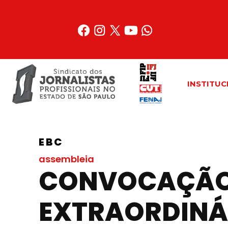
Acessar
o
conteúdo
INSTITUC
EBC
assembleia
CONVOCAÇÃO 
EXTRAORDINÁ