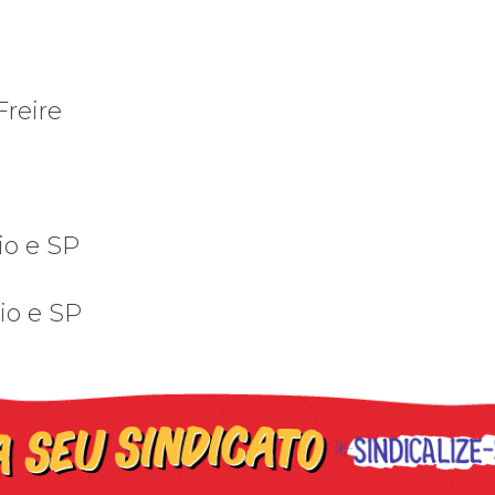
Freire
io e SP
io e SP