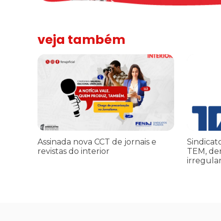
veja também
Assinada nova CCT de jornais e revistas do interior
Sindicato 
Assinada nova CCT de jornais e
Sindicat
revistas do interior
TEM, de
irregula