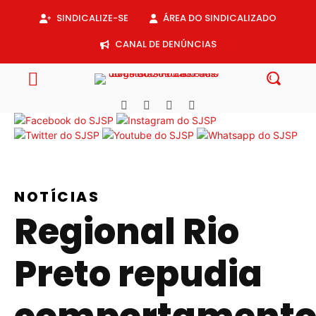
Acessar
SINDICALIZE-SE
ÁREA DO SINDICALIZADO
o
conteúdo
CANAL DE DENÚNCIAS
NOTÍCIAS
Regional Rio
Preto repudia