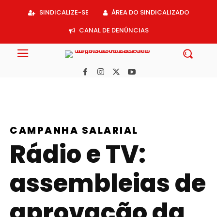
Acessar
SINDICALIZE-SE
ÁREA DO SINDICALIZADO
o
conteúdo
CANAL DE DENÚNCIAS
CAMPANHA SALARIAL
Rádio e TV:
assembleias de
aprovação da