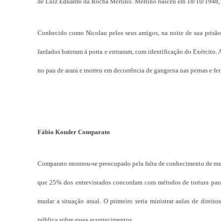
de Luiz Eduardo da Rocha Merlino. Merlino nasceu em 18/10/1948, mi
Conhecido como Nicolau pelos seus amigos, na noite de sua prisão
fardados bateram à porta e entraram, com identificação do Exército. 
no pau de arara e morreu em decorrência de gangrena nas pernas e fer
Fábio Konder Comparato
Comparato mostrou-se preocupado pela falta de conhecimento de mui
que 25% dos entrevistados concordam com métodos de tortura par
mudar a situação atual. O primeiro seria ministrar aulas de direi
pública sobre esses acontecimentos.