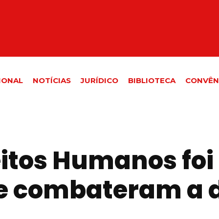
IONAL
NOTÍCIAS
JURÍDICO
BIBLIOTECA
CONVÊN
eitos Humanos foi
ue combateram a 