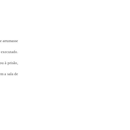
ue arrumasse
r executado.
ou à prisão,
em a sala de