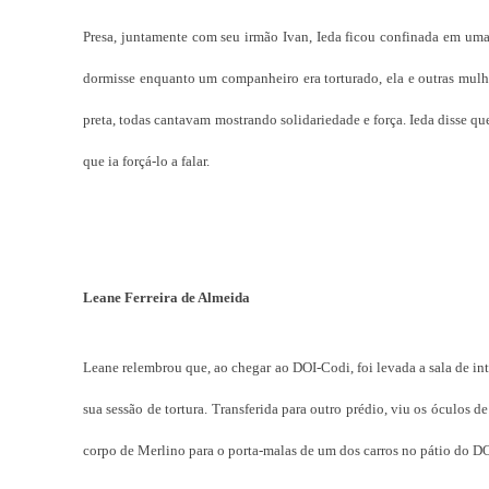
Presa, juntamente com seu irmão Ivan, Ieda ficou confinada em uma s
dormisse enquanto um companheiro era torturado, ela e outras mulh
preta, todas cantavam mostrando solidariedade e força. Ieda disse q
que ia forçá-lo a falar.
Leane Ferreira de Almeida
Leane relembrou que, ao chegar ao DOI-Codi, foi levada a sala de int
sua sessão de tortura. Transferida para outro prédio, viu os óculos 
corpo de Merlino para o porta-malas de um dos carros no pátio do D