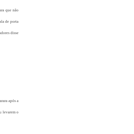
para que não
la de porta
adores disse
arara após a
iu levarem o