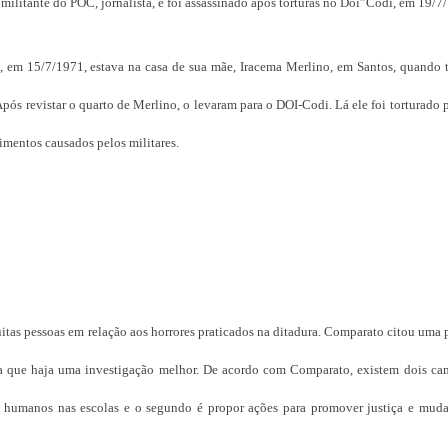
litante do POC, jornalista, e foi assassinado após torturas no Doi”Codi, em 19/7
, em 15/7/1971, estava na casa de sua mãe, Iracema Merlino, em Santos, quando 
Após revistar o quarto de Merlino, o levaram para o DOI-Codi. Lá ele foi torturado 
imentos causados pelos militares.
tas pessoas em relação aos horrores praticados na ditadura. Comparato citou uma 
a que haja uma investigação melhor. De acordo com Comparato, existem dois ca
tos humanos nas escolas e o segundo é propor ações para promover justiça e muda