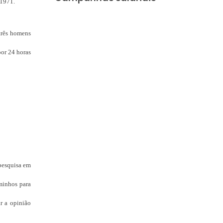
/1971.
três homens
por 24 horas
pesquisa em
minhos para
r a opinião