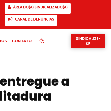
ÁREA DO(A) SINDICALIZADO(A)
CANAL DE DENÚNCIAS
SINDICALIZE-
IOS
CONTATO
Pesquisar
SE
 entregue a
ditadura