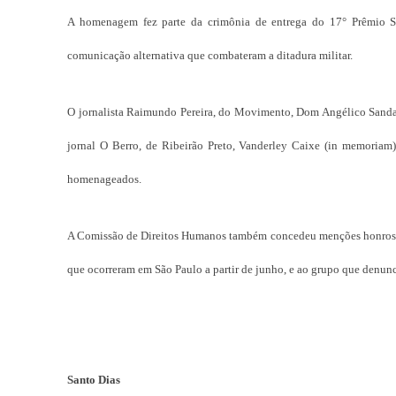
A homenagem fez parte da crimônia de entrega do 17° Prêmio San
comunicação alternativa que combateram a ditadura militar.
O jornalista Raimundo Pereira, do Movimento, Dom Angélico Sandalo 
jornal O Berro, de Ribeirão Preto, Vanderley Caixe (in memoriam
homenageados.
A Comissão de Direitos Humanos também concedeu menções honrosas a
que ocorreram em São Paulo a partir de junho, e ao grupo que denunc
Santo Dias