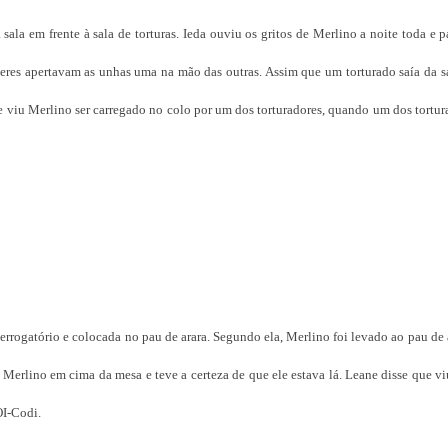
ala em frente à sala de torturas. Ieda ouviu os gritos de Merlino a noite toda e 
eres apertavam as unhas uma na mão das outras. Assim que um torturado saía da sa
ue viu Merlino ser carregado no colo por um dos torturadores, quando um dos tortur
errogatório e colocada no pau de arara. Segundo ela, Merlino foi levado ao pau de 
de Merlino em cima da mesa e teve a certeza de que ele estava lá. Leane disse que v
OI-Codi.