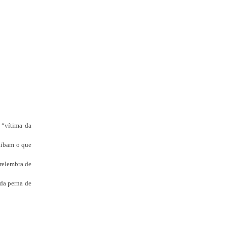
 “vítima da
saibam o que
 relembra de
 da perna de