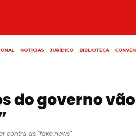
IONAL
NOTÍCIAS
JURÍDICO
BIBLIOTECA
CONVÊN
s do governo vão
”
r contra as "fake news"