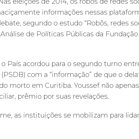
as eleições de 2014, os robôs de redes soc
maciçamente informações nessas platafor
ebate, segundo o estudo “Robôs, redes soc
de Análise de Políticas Públicas da Fundação
o País acordou para o segundo turno entr
 (PSDB) com a “informação” de que o dela
ado morto em Curitiba. Youssef não apenas
iliar, prêmio por suas revelações.
, as instituições se mobilizam para lida