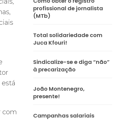
Como obter o registro
iais,
profissional de jornalista
mas,
(MTb)
iais
Total solidariedade com
Juca Kfouri!
e
Sindicalize-se e diga “não”
à precarização
tor
 está
João Montenegro,
presente!
r com
Campanhas salariais