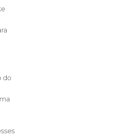
ke
ara
o do
uma
esses