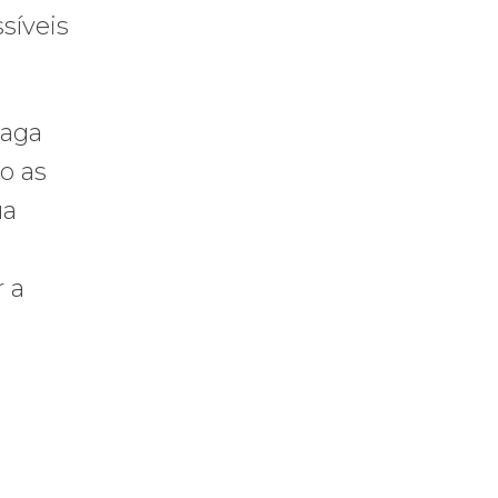
síveis
paga
o as
ua
 a