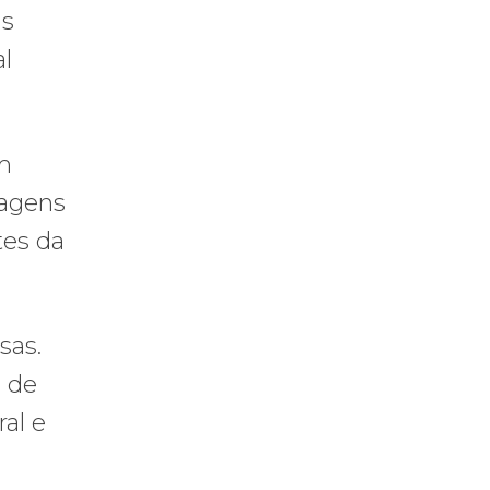
as
al
um
tagens
tes da
sas.
6 de
ral e