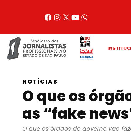
Acessar
o
conteúdo
INSTITUC
NOTÍCIAS
O que os órgão
as “fake news
O que os órgãos do governo vão faze