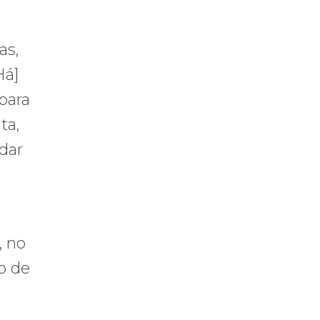
as,
Há]
para
ta,
idar
, no
o de