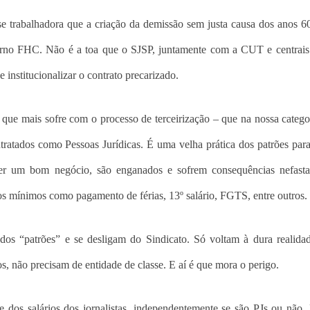
e trabalhadora que a criação da demissão sem justa causa dos anos 6
verno FHC. Não é a toa que o SJSP, juntamente com a CUT e centrais 
 institucionalizar o contrato precarizado.
 que mais sofre com o processo de terceirização – que na nossa catego
tratados como Pessoas Jurídicas. É uma velha prática dos patrões para
ndo ser um bom negócio, são enganados e sofrem consequências nefas
itos mínimos como pagamento de férias, 13º salário, FGTS, entre outros.
 dos “patrões” e se desligam do Sindicato. Só voltam à dura realid
, não precisam de entidade de classe. E aí é que mora o perigo.
 dos salários dos jornalistas, independentemente se são PJs ou não.