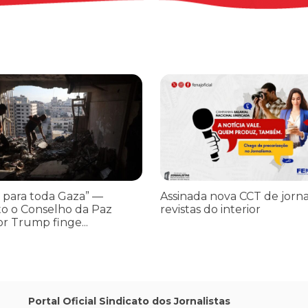
os ataques transfóbicos
ara toda Gaza” — enquanto o Conselho da Paz criado por Trump finge 
Assinada nova CCT de jornais e re
 para toda Gaza” —
Assinada nova CCT de jorna
o o Conselho da Paz
revistas do interior
or Trump finge...
Portal Oficial Sindicato dos Jornalistas