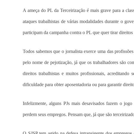
A ameça do PL da Terceirização é mais grave para a class
ataques trabalhistas de várias modalidades durante o go
participam da campanha contra o PL que quer tirar direitos e
Todos sabemos que o jornalista exerce uma das profissões
pelo nome de pejotização, já que os trabalhadores são con
direitos trabalhistas e muitos profissionais, acredita
dificuldade para obter aposentadoria ou para garantir dire
Infelizmente, alguns PJs mais desavisados fazem o jogo
perdem seus empregos. Pensam que, já que são terceirizados
O SJSP tem agido na defesa intransigente dos empregos e