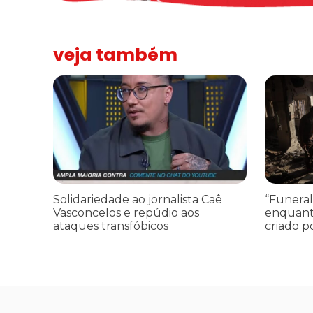
veja também
Solidariedade ao jornalista Caê Vasconcelos e repúdio a
“Funeral p
Solidariedade ao jornalista Caê
“Funeral
Vasconcelos e repúdio aos
enquant
ataques transfóbicos
criado p