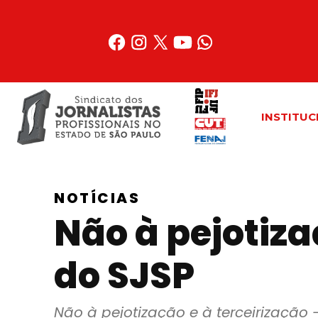
Acessar
o
conteúdo
INSTITUC
NOTÍCIAS
Não à pejotiza
do SJSP
Não à pejotização e à terceirização 