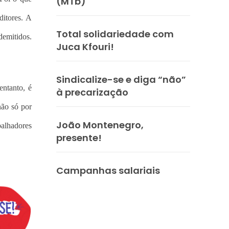
(MTb)
ditores. A
Total solidariedade com
demitidos.
Juca Kfouri!
Sindicalize-se e diga “não”
entanto, é
à precarização
não só por
João Montenegro,
balhadores
presente!
Campanhas salariais