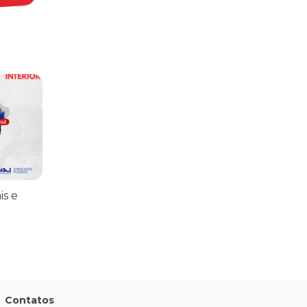
praticar diplomacia, Israel intensifica assassinatos
vistas do interior
is e
Contatos