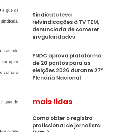
0 e que os
Sindicato leva
reivindicações à TV TEM,
sindicais,
denunciada de cometer
irregularidades
ria atende
FNDC aprova plataforma
 surrupiar
de 20 pontos para as
eleições 2026 durante 27ª
tas como a
Plenária Nacional
mais lidas
ade quando
Como obter o registro
profissional de jornalista
 Foi o que