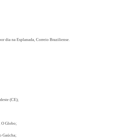
or dia na Esplanada, Correio Braziliense.
deste (CE);
, O Globo;
io Gaúcha;