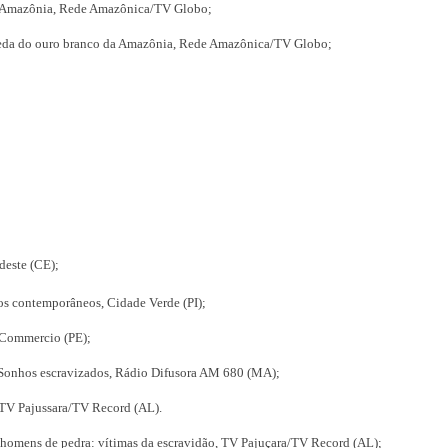
da Amazônia, Rede Amazônica/TV Globo;
ueda do ouro branco da Amazônia, Rede Amazônica/TV Globo;
deste (CE);
os contemporâneos, Cidade Verde (PI);
 Commercio (PE);
 Sonhos escravizados, Rádio Difusora AM 680 (MA);
 TV Pajussara/TV Record (AL).
 homens de pedra: vítimas da escravidão, TV Pajuçara/TV Record (AL);