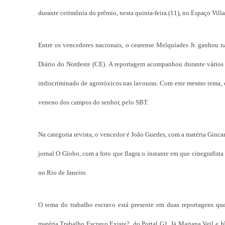
durante cerimônia do prêmio, nesta quinta-feira (11), no Espaço Villa
Entre os vencedores nacionais, o cearense Melquíades Jr. ganhou na
Diário do Nordeste (CE). A reportagem acompanhou durante vários 
indiscriminado de agrotóxicos nas lavouras. Com este mesmo tema, 
veneno dos campos do senhor, pelo SBT.
Na categoria revista, o vencedor é João Guedes, com a matéria Ginca
jornal O Globo, com a foto que flagra o instante em que cinegrafist
no Rio de Janeiro.
O tema do trabalho escravo está presente em duas reportagens q
matéria Trabalho Escravo Existe?, do Portal G1. Já Mariana Veil e