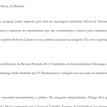
 Rizza, em Brasília.
 categoria jornal impresso pela série de reportagens intitulada Viúvas do Venen
anos a trajetória de trabalhadores que são contaminados e mortos pela contamin
o repórter Roberto Cabrini levou o prêmio nacional na categoria TV, com a report
na Industrial, da Revista Proteção (SC). O premiado em fotojornalismo é Domingos
a Santiago Ilídio Andrade (da TV Bandeirantes) é atingido por um rojão em manifes
ue venceram nacionalmente o prêmio. Na categoria webjornalismo, Thiago Reis 
 Júlio Molica venceram com o Especial Trabalho Escravo, da GloboNews, na categor