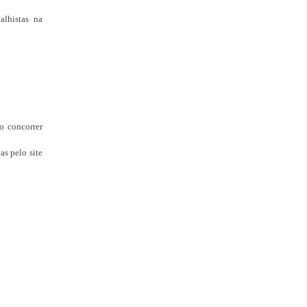
alhistas na
o concorrer
s pelo site