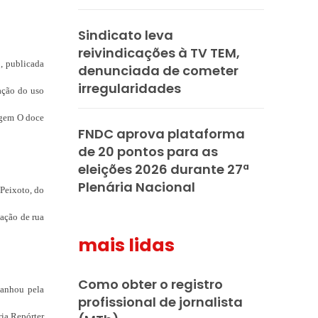
Sindicato leva
reivindicações à TV TEM,
o, publicada
denunciada de cometer
irregularidades
ação do uso
agem O doce
FNDC aprova plataforma
de 20 pontos para as
eleições 2026 durante 27ª
Plenária Nacional
 Peixoto, do
tação de rua
mais lidas
Como obter o registro
ganhou pela
profissional de jornalista
ia Repórter