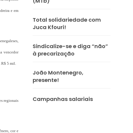
(MTb)
dreira e em
Total solidariedade com
Juca Kfouri!
enegaleses,
Sindicalize-se e diga “não”
da vencedor
à precarização
 R$ 5 mil.
João Montenegro,
presente!
Campanhas salariais
es regionais
ênero, cor e