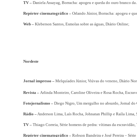
TV –
Daniela Assayag, Borracha: apogeu e queda do ouro branco 
Repórter cinematográfico –
Orlando Júnior, Borracha: apogeu e q
Web –
Kleberson Santos, Esmolas sobre as águas, Diário Online;
Nordeste
Jornal impresso –
Melquíades Júnior, Viúvas do veneno, Diário Nor
Revista –
Arlinda Monteiro, Caroline Oliveira e Rosa Rocha, Escrav
Fotojornalismo –
Diego Nigro, Um mergulho no absurdo, Jornal do
Rádio –
Anderson Lima, Laís Rocha, Johnatan Phillip e Raíla Lima,
TV –
Thiago Correia, Série homens de pedra: vítimas da escravidão,
Repórter cinematográfico –
Robson Bandeira e José Pereira – Série