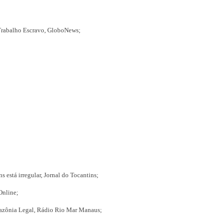
 Trabalho Escravo, GloboNews;
s está irregular, Jornal do Tocantins;
Online;
mazônia Legal, Rádio Rio Mar Manaus;