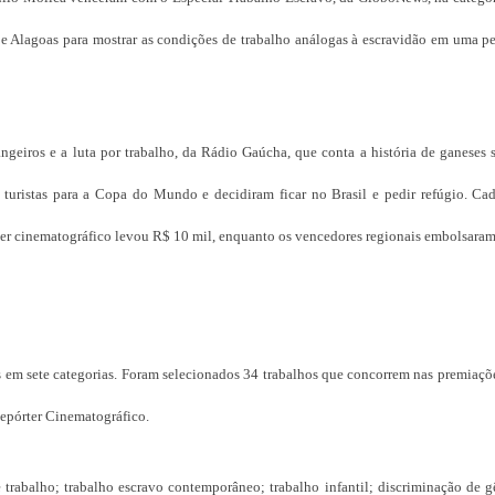
 e Alagoas para mostrar as condições de trabalho análogas à escravidão em uma pe
eiros e a luta por trabalho, da Rádio Gaúcha, que conta a história de ganeses s
 turistas para a Copa do Mundo e decidiram ficar no Brasil e pedir refúgio. Ca
ter cinematográfico levou R$ 10 mil, enquanto os vencedores regionais embolsaram
s em sete categorias. Foram selecionados 34 trabalhos que concorrem nas premiaçõ
Repórter Cinematográfico.
 trabalho; trabalho escravo contemporâneo; trabalho infantil; discriminação de g