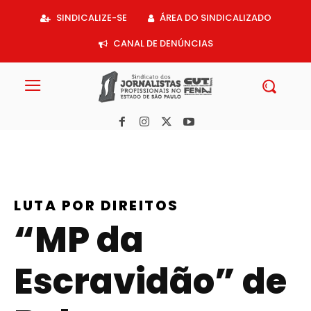
Acessar
SINDICALIZE-SE
ÁREA DO SINDICALIZADO
o
conteúdo
CANAL DE DENÚNCIAS
LUTA POR DIREITOS
“MP da
Escravidão” de