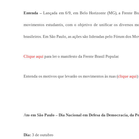
Entenda –
Lançada em 6/9, em Belo Horizonte (MG), a Frente Brasi
movimentos estudantis, com o objetivo de unificar os diversos mo
brasileiros. Em São Paulo, as ações são lideradas pelo Fórum dos Mo
Clique aqui
para ler o manifesto da Frente Brasil Popular.
Entenda os motivos que levarão os movimentos às ruas (
clique aqui
)
A
to em São Paulo – Dia Nacional em Defesa da Democracia, da Pet
Dia:
3 de outubro