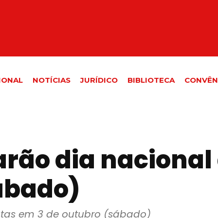
IONAL
NOTÍCIAS
JURÍDICO
BIBLIOTECA
CONVÊN
rão dia nacional 
ábado)
utas em 3 de outubro (sábado)