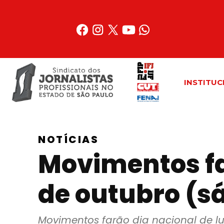
Acessar
o
conteúdo
INSTITUC
NOTÍCIAS
Movimentos fa
de outubro (s
Movimentos farão dia nacional de l