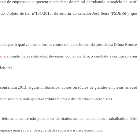
ses e de empresas que querem se apoderar do pré-sal derrubando o modelo de parti
 do Projeto de Lei nº131/2015, de autoria do senador José Serra (PSDB-SP), que 
.
acia participativa e se colocam contra o impeachment da presidenta Dilma Roussef
to
elaborado pelas entidades, deveriam cobrar, de fato, o combate à corrupção co
eitoral.
 conta. Em 2013, alguns milionários, donos ou sócios de grandes empresas, arreca
 países do mundo que não tributa lucros e dividendos de acionistas.
al feito atualmente não podem ser debitados nas contas da classe trabalhadora. El
egação para superar desigualdades sociais e a crise econômica.