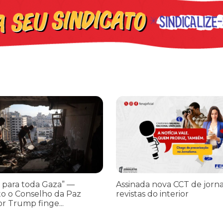
os ataques transfóbicos
ara toda Gaza” — enquanto o Conselho da Paz criado por Trump finge 
Assinada nova CCT de jornais e re
 para toda Gaza” —
Assinada nova CCT de jorna
o o Conselho da Paz
revistas do interior
or Trump finge...