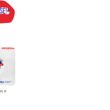
praticar diplomacia, Israel intensifica assassinatos
vistas do interior
is e