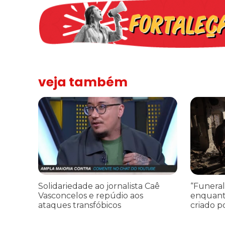
veja também
Solidariedade ao jornalista Caê Vasconcelos e repúdio a
“Funeral p
Solidariedade ao jornalista Caê
“Funeral
Vasconcelos e repúdio aos
enquant
ataques transfóbicos
criado p