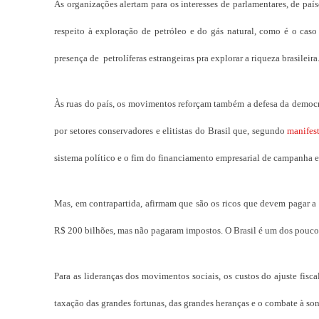
As organizações alertam para os interesses de parlamentares, de paí
respeito à exploração de petróleo e do gás natural, como é o caso
presença de petrolíferas estrangeiras pra explorar a riqueza brasileira
Às ruas do país, os movimentos reforçam também a defesa da democr
por setores conservadores e elitistas do Brasil que, segundo
manifes
sistema político e o fim do financiamento empresarial de campanha el
Mas, em contrapartida, afirmam que são os ricos que devem pagar a
R$ 200 bilhões, mas não pagaram impostos. O Brasil é um dos poucos
Para as lideranças dos movimentos sociais, os custos do ajuste fisc
taxação das grandes fortunas, das grandes heranças e o combate à son