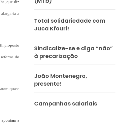
(MTb)
lha, que diz
alargaria a
Total solidariedade com
Juca Kfouri!
f, proposto
Sindicalize-se e diga “não”
à precarização
m reforma do
João Montenegro,
presente!
daram quase
Campanhas salariais
es apontam a