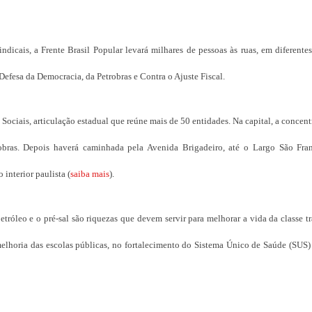
ndicais, a Frente Brasil Popular levará milhares de pessoas às ruas, em diferente
Defesa da Democracia, da Petrobras e Contra o Ajuste Fiscal.
ciais, articulação estadual que reúne mais de 50 entidades. Na capital, a concent
robras. Depois haverá caminhada pela Avenida Brigadeiro, até o Largo São Fra
interior paulista (
saiba mais
).
tróleo e o pré-sal são riquezas que devem servir para melhorar a vida da classe t
elhoria das escolas públicas, no fortalecimento do Sistema Único de Saúde (SUS) 