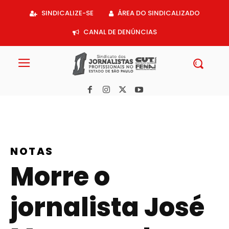
Acessar
SINDICALIZE-SE
ÁREA DO SINDICALIZADO
o
conteúdo
CANAL DE DENÚNCIAS
NOTAS
Morre o
jornalista José