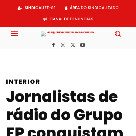
Acessar
SINDICALIZE-SE
ÁREA DO SINDICALIZADO
o
conteúdo
CANAL DE DENÚNCIAS
INTERIOR
Jornalistas de
rádio do Grupo
EP conquistam