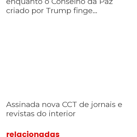
enquanto o Conselho da Paz
finge
praticar
criado por Trump finge...
diplomacia,
Israel
intensifica
Assinada nova CCT de jornais e revistas do interior
Assinada
assassinatos
nova
CCT
de
jornais
e
revistas
do
interior
Assinada nova CCT de jornais e
revistas do interior
relacionadas