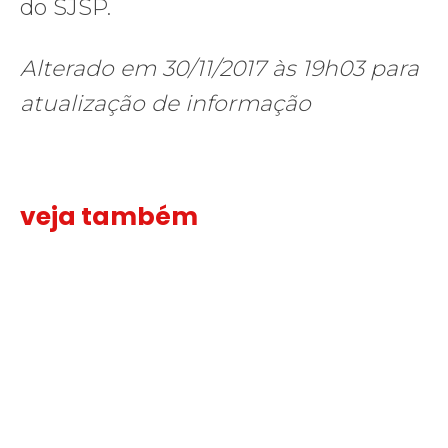
do SJSP.
Alterado em 30/11/2017 às 19h03 para
atualização de informação
veja também
Solidariedade ao jornalista Caê Vasconcelos e repúdio aos ataque
Solidariedade
ao
jornalista
Caê
Vasconcelos
e
repúdio
aos
ataques
transfóbicos