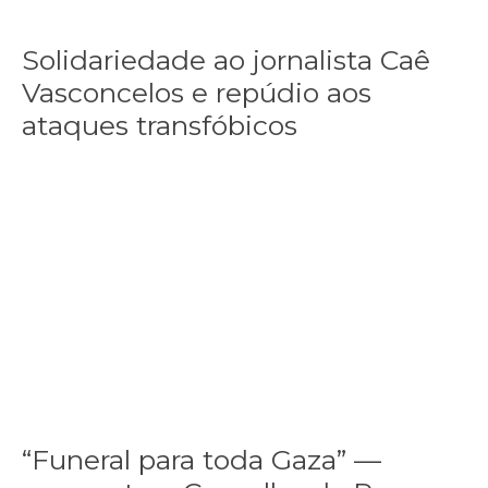
Solidariedade ao jornalista Caê
Vasconcelos e repúdio aos
ataques transfóbicos
“Funeral para toda Gaza” — enquanto o Conselho da Paz criado por
“Funeral
para
toda
Gaza”
—
enquanto
o
Conselho
da
Paz
criado
por
“Funeral para toda Gaza” —
Trump